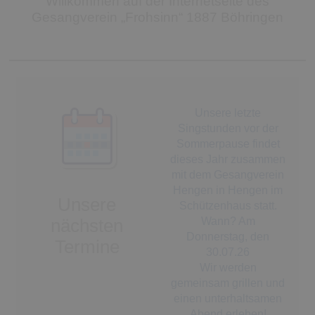
Willkommen auf der Internetseite des
Gesangverein „Frohsinn“ 1887 Böhringen
Unsere letzte
Singstunden vor der
Sommerpause findet
dieses Jahr zusammen
mit dem Gesangverein
Hengen in Hengen im
Unsere
Schützenhaus statt.
Wann? Am
nächsten
Donnerstag, den
Termine
30.07.26
Wir werden
gemeinsam grillen und
einen unterhaltsamen
Abend erleben!