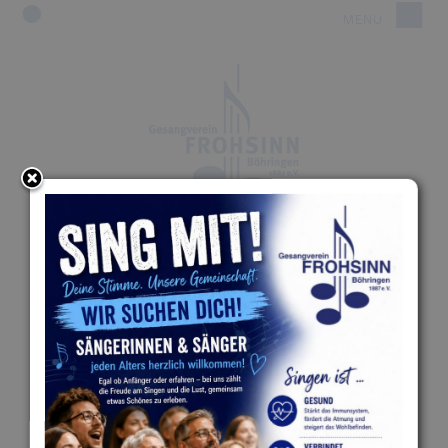
GESANGVEREIN
"FROHSINN" 1887 E.V.
BÖHRINGEN
DEM GUTEN, EDLEN, SCHÖNEN, SOLL UNSER LIED
ERTÖNEN!