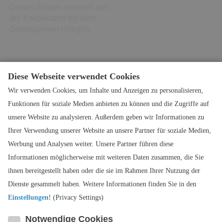
Dieses Singen resultiert aus
der Kooperation mit dem
Gesangverein Hengen.
Diese Webseite verwendet Cookies
Singen am Volkstrauertag
Wir verwenden Cookies, um Inhalte und Anzeigen zu personalisieren,
Funktionen für soziale Medien anbieten zu können und die Zugriffe auf
18.11.2024
Author:
U. Winkler
unsere Website zu analysieren. Außerdem geben wir Informationen zu
Wie jedes Jahr beteiligte sich
unser Männerchor wieder am
Ihrer Verwendung unserer Website an unsere Partner für soziale Medien,
Gottesdienst zum
Werbung und Analysen weiter. Unsere Partner führen diese
Volkstrauertag in der St.
Informationen möglicherweise mit weiteren Daten zusammen, die Sie
Gallus-Kirche in Böhringen.
ihnen bereitgestellt haben oder die sie im Rahmen Ihrer Nutzung der
Seite
1 / 2
nächste Seite >
Dienste gesammelt haben. Weitere Informationen finden Sie in den
Einstellungen!
(Privacy Settings)
Notwendige Cookies