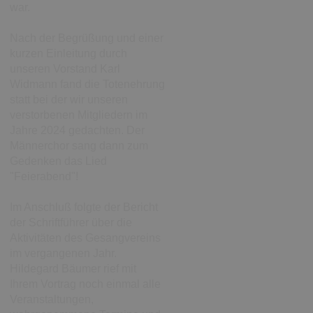
war.
Nach der Begrüßung und einer
kurzen Einleitung durch
unseren Vorstand Karl
Widmann fand die Totenehrung
statt bei der wir unseren
verstorbenen Mitgliedern im
Jahre 2024 gedachten. Der
Männerchor sang dann zum
Gedenken das Lied
"Feierabend"!
Im Anschluß folgte der Bericht
der Schriftführer über die
Aktivitäten des Gesangvereins
im vergangenen Jahr.
Hildegard Bäumer rief mit
Ihrem Vortrag noch einmal alle
Veranstaltungen,