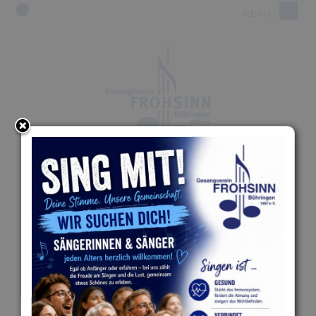
GESANGVEREIN
"FROHSINN" 1887 E.V.
BÖHRINGEN
DEM GUTEN, EDLEN, SCHÖNEN, SOLL UNSER LIED
ERTÖNEN!