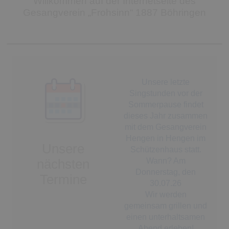
Willkommen auf der Internetseite des
Gesangverein „Frohsinn“ 1887 Böhringen
Unsere letzte
Singstunden vor der
Sommerpause findet
dieses Jahr zusammen
mit dem Gesangverein
Hengen in Hengen im
Unsere
Schützenhaus statt.
Wann? Am
nächsten
Donnerstag, den
Termine
30.07.26
Wir werden
gemeinsam grillen und
einen unterhaltsamen
Abend erleben!