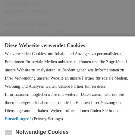
für das Jahr 2025
angesprochen wurden.
Anträge waren keine
eingegangen und so konnte
unser Vorstand Karl Widmann
die diesjährige
Diese Webseite verwendet Cookies
Mitgliederversammlung offiziell
Wir verwenden Cookies, um Inhalte und Anzeigen zu personalisieren,
schließen.
Funktionen für soziale Medien anbieten zu können und die Zugriffe auf
Wir ließen dann den Abend bei
unsere Website zu analysieren. Außerdem geben wir Informationen zu
gemütlichem Beisammensein
ausklingen.
Ihrer Verwendung unserer Website an unsere Partner für soziale Medien,
Werbung und Analysen weiter. Unsere Partner führen diese
zurück
Informationen möglicherweise mit weiteren Daten zusammen, die Sie
ihnen bereitgestellt haben oder die sie im Rahmen Ihrer Nutzung der
< vorheriger Post
Post
6 / 15
nächster Post >
Dienste gesammelt haben. Weitere Informationen finden Sie in den
Einstellungen!
(Privacy Settings)
Notwendige Cookies